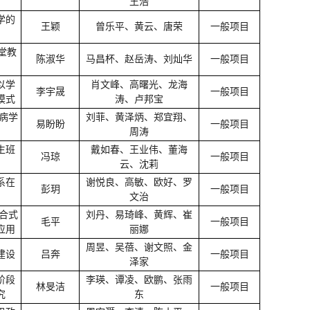
王浩
学的
王颖
曾乐平、黄云、唐荣
一般项目
堂教
陈淑华
马昌杯、赵岳涛、刘灿华
一般项目
以学
肖文峰、高曙光、龙海
李宇晟
一般项目
模式
涛、卢邦宝
染病学
刘菲、黄泽炳、郑宜翔、
易盼盼
一般项目
周涛
生班
戴如春、王业伟、董海
冯琼
一般项目
云、沈莉
系在
谢悦良、高敏、欧好、罗
彭玥
一般项目
文治
混合式
刘丹、易琦峰、黄辉、崔
毛平
一般项目
应用
丽娜
周昱、吴蓓、谢文照、金
建设
吕奔
一般项目
泽家
阶段
李瑛、谭凌、欧鹏、张雨
林旻洁
一般项目
究
东