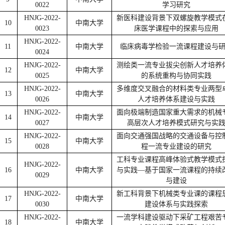
0022
学习研究
HNJG-2022-
新医科建设背景下双螺旋教学模式
10
中南大学
0023
床医学课程中的探索与应用
HNJG-2022-
11
中南大学
临床病毒学检验一流课程建设与
0024
HNJG-2022-
测绘类一流专业拔尖创新人才培养
12
中南大学
0025
的系统重构与协同实践
HNJG-2022-
多维度交叉融合的材料类专业两型
13
中南大学
0026
人才培养体系建设与实践
HNJG-2022-
面向极端制造国家重大需求的机械
14
中南大学
0027
高层次人才培养模式研究与实
HNJG-2022-
面向交通强国战略的交通设备与控
15
中南大学
0028
程一流专业建设的研究
工科专业课程高峰体验式教学模式
HNJG-2022-
16
中南大学
与实践—基于国家一流课程的持续
0029
与建设
HNJG-2022-
新工科背景下机械类专业课的课程
17
中南大学
0030
建设体系与实践探索
HNJG-2022-
一流学科建设驱动下采矿工程艰苦
18
中南大学