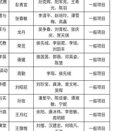
式教
孙克辉、阳军亮、王希
彭勇宜
一般项目
光、陈羽
建与
李清平、赵培玲、谭雪
张春敏
一般项目
梅、高鑫
革与
吴争春、刘青松、张庆
龙丹
一般项目
庆、贺天琪
式教
侯先绒、李丽君、李瑶、
荣觅
一般项目
刘田丰
学英
骆莲莲、郭薇、邓英姿、
唐媛
一般项目
陈慧
阅读动
周勤
李瑶、侯先绒
一般项目
养模
刘珍宝、龚涛、曾文彬、
刘昭前
一般项目
吴晖
与实
潘爱华、陈佳睿、谭湘
孙玫
一般项目
敏、宁妮
升路
余阳、唐冰伟、李思敏、
王月红
一般项目
周玥颖
课堂
刘惺、汉建忠、何晓凡、
王慷慨
一般项目