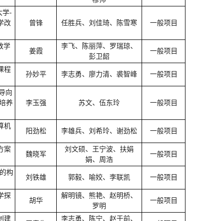
学-
学改
曾锋
任胜兵、刘佳琦、陈雪寒
一般项目
教学
李飞、陈丽萍、罗瑞琼、
姜霞
一般项目
彭卫韶
课程
孙妙平
李志勇、廖力清、裘智峰
一般项目
导向
培养
李玉强
苏文、伍东玲
一般项目
算机
阳劲松
李雄兵、刘希玲、谢劲松
一般项目
方案
刘文硕、王宁波、扶娟
魏晓军
一般项目
娟、周浩
制的构
刘铁雄
郭毅、喻姣、李联凯
一般项目
学探
解明镜、熊艳、赵明桥、
胡华
一般项目
罗明
创建
李志勇、陈宁、赵于前、