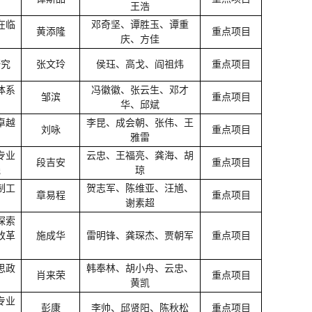
王浩
在临
邓奇坚、谭胜玉、谭重
黄添隆
重点项目
庆、方佳
研究
张文玲
侯珏、高戈、阎祖炜
重点项目
体系
冯徽徽、张云生、邓才
邹滨
重点项目
华、邱斌
卓越
李昆、成会朝、张伟、王
刘咏
重点项目
雅雷
专业
云忠、王福亮、龚海、胡
段吉安
重点项目
践
琼
制工
贺志军、陈维亚、汪馗、
章易程
重点项目
谢素超
探索
改革
施成华
雷明锋、龚琛杰、贾朝军
重点项目
思政
韩奉林、胡小舟、云忠、
肖来荣
重点项目
黄凯
专业
彭康
李帅、邱贤阳、陈秋松
重点项目