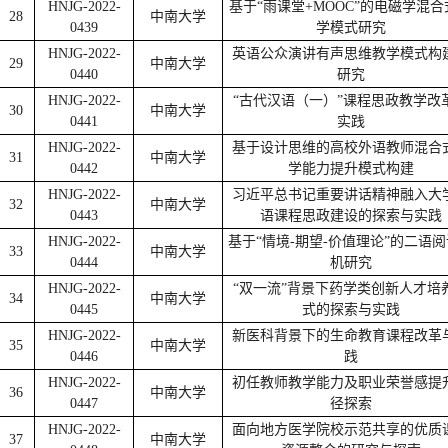
HNJG-2022-
基于“雨课堂+MOOC”的电磁学混合
28
中南大学
0439
学模式研究
HNJG-2022-
英语公众演讲有声思维教学模式构
29
中南大学
0440
研究
HNJG-2022-
“古代汉语（一）”课程思政教学改
30
中南大学
0441
实践
HNJG-2022-
基于设计思维的高校外语教师混合
31
中南大学
0442
学能力提升模式构建
HNJG-2022-
习近平总书记重要讲话精神融入大
32
中南大学
0443
语课程思政建设的探索与实践
HNJG-2022-
基于“情境-期望-价值理论”的二语
33
中南大学
0444
机研究
HNJG-2022-
“双一流”背景下药学类创新人才培
34
中南大学
0445
式的探索与实践
HNJG-2022-
新医科背景下的生命教育课程改革
35
中南大学
0446
践
HNJG-2022-
初任教师教学能力及职业荣誉感提
36
中南大学
0447
径探索
HNJG-2022-
面向地方医学院校示范共享的优质
37
中南大学