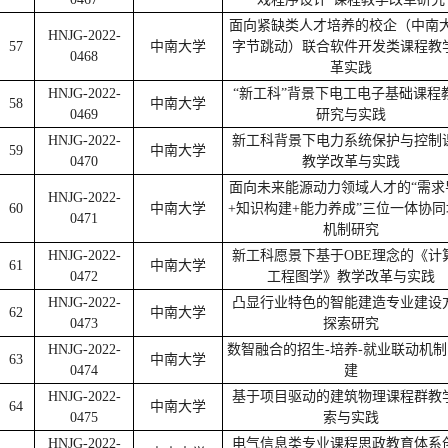
面向紧缺类人才培养的校企（中南大
HNJG-2022-
57
中南大学
字节跳动）联合软件开发类课程教
0468
革实践
HNJG-2022-
“新工科”背景下电工电子基础课程
58
中南大学
0469
研究与实践
HNJG-2022-
新工科背景下电力系统保护与控制
59
中南大学
0470
教学改革与实践
面向未来能源动力领域人才的“需求
HNJG-2022-
60
中南大学
+知识构建+能力养成”三位一体协同
0471
机制研究
HNJG-2022-
新工科愿景下基于OBE理念的《计
61
中南大学
0472
工程图学》教学改革与实践
HNJG-2022-
凸显行业特色的智能建造专业建设
62
中南大学
0473
探索研究
HNJG-2022-
数智融合的招生-培养-就业联动机
63
中南大学
0474
建
HNJG-2022-
基于项目驱动的建筑物理课程群教
64
中南大学
0475
索与实践
HNJG-2022-
电气信息类专业课程思政教育体系