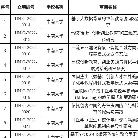
序号
立项编号
学校名称
项目名称
HNJG-2022-
基于大数据背景的继续教育协同发
1
中南大学
0014
究
HNJG-2022-
高校“党建+创新创业教育”的三维实
2
中南大学
0015
径研究
HNJG-2022-
一流专业建设背景下智能金融方向
3
中南大学
0016
培养模式探索与实践
HNJG-2022-
高校创新教育、创业实践与孵化平
4
中南大学
0017
度对接的机制研究
HNJG-2022-
面向拔尖（强基）创新人才培养的
5
中南大学
0018
子化学课程研讨式教学模式探索与
HNJG-2022-
“互联网+”背景下医学影像学移动
6
中南大学
0019
(M-learning)的教学模式和策略研
HNJG-2022-
依托创客空间的寄生虫病防治与科
7
中南大学
0020
育的探索与实践
HNJG-2022-
《医学（卫生）统计学》课程满意
8
中南大学
0021
其影响机制的差异性研究
HNJG-2022-
基于SPOC的《循环系统》整合型混
9
中南大学