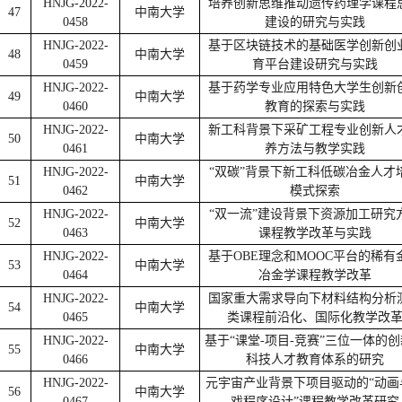
HNJG-2022-
培养创新思维推动遗传药理学课程
47
中南大学
0458
建设的研究与实践
HNJG-2022-
基于区块链技术的基础医学创新创
48
中南大学
0459
育平台建设研究与实践
HNJG-2022-
基于药学专业应用特色大学生创新
49
中南大学
0460
教育的探索与实践
HNJG-2022-
新工科背景下采矿工程专业创新人
50
中南大学
0461
养方法与教学实践
HNJG-2022-
“双碳”背景下新工科低碳冶金人才
51
中南大学
0462
模式探索
HNJG-2022-
“双一流”建设背景下资源加工研究
52
中南大学
0463
课程教学改革与实践
HNJG-2022-
基于OBE理念和MOOC平台的稀有
53
中南大学
0464
冶金学课程教学改革
HNJG-2022-
国家重大需求导向下材料结构分析
54
中南大学
0465
类课程前沿化、国际化教学改
HNJG-2022-
基于“课堂-项目-竞赛”三位一体的
55
中南大学
0466
科技人才教育体系的研究
HNJG-2022-
元宇宙产业背景下项目驱动的“动画
56
中南大学
0467
戏程序设计”课程教学改革研究