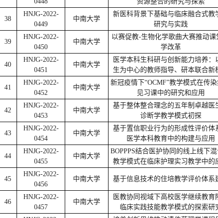
0448
资源整合的研究与探索
HNJG-2022-
新医科背景下基础与临床融合式教
38
中南大学
0449
研究与实践
HNJG-2022-
以赛促教-生物化学歌曲大赛推动课
39
中南大学
0450
学改革
HNJG-2022-
医学本科生科研与创新能力培养：
40
中南大学
0451
生为中心的教师指导、研本联合新
HNJG-2022-
新冠疫情下“OCMF”教学模式在传
41
中南大学
0452
见习课中的研究和应用
HNJG-2022-
基于整体整合理念的五年制卓越医
42
中南大学
0453
诊断学教学模式初探
HNJG-2022-
基于置信职业行为的形成性评价体
43
中南大学
0454
医学本科教育中的构建与应用
HNJG-2022-
BOPPPS结合医护协同的线上线下
44
中南大学
0455
教学模式在临床护理实习教学中的
HNJG-2022-
45
中南大学
基于信息技术的住培教学评价体系
0456
HNJG-2022-
医教协同视域下高校医学继续教育
46
中南大学
0457
临床实践技能教学模式的探索研