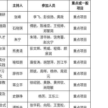
重点或一般
主持人
参加人员
项目
展研
张峰
李飞、彭佳扬、黄政
重点项目
施路
傅航、陈维亚、王悦婷、
石晓琪
重点项目
郑繁简
人才
朱琦、漆华妹、饶育蕾、
朱宁
重点项目
赵允宁
台深
彭文辉、熊威、程倩、颜
熊勇清
重点项目
泉润
高分
喻桂朋
唐俊涛、胡慧萍、厉江华
重点项目
实践
学习
邢妩、周晖、杨帅、周双
廖伟华
重点项目
究
元
普教
徐绍锐、黄静、黄帅钦、
蒋立平
重点项目
尚晓敏
度及
史静琤
杨芳、王乐三
重点项目
合式
张华莉、向阳、王宽松、
谭斯品
重点项目