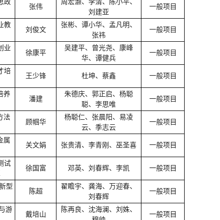
思政
周宏灏、李清、陈小平、
张伟
一般项目
刘建亚
业教
张彬、谭小华、孟凡明、
刘俊文
一般项目
张祎
创业
吴建平、曾光尧、康峰
徐康平
一般项目
华、谭健兵
才培
王少锋
杜坤、蔡鑫
一般项目
培养
朱德庆、郭正启、杨聪
潘建
一般项目
聪、李思唯
方法
杨聪仁、张晨阳、易凌
顾帼华
一般项目
云、季志云
金属
关文娟
张贵清、李青刚、巫圣喜
一般项目
测试
徐国富
邓英、刘春辉、李凯
一般项目
革
创新型
翟瞻宇、龚海、万迎春、
陈超
一般项目
刘春辉
与游
陈再良、沈海澜、刘姝、
戴培山
一般项目
穆帅