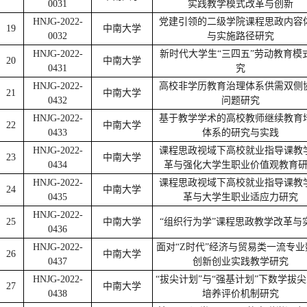
0031
实践教学模式改革与创新
HNJG-2022-
党建引领的二级学院课程思政内容
19
中南大学
0032
与实施路径研究
HNJG-2022-
新时代大学生“三四五”劳动教育模
20
中南大学
0431
究
HNJG-2022-
高校非学历教育治理体系供需双侧
21
中南大学
0432
问题研究
HNJG-2022-
基于教学学术的高校教师继续教育
22
中南大学
0433
体系的研究与实践
HNJG-2022-
课程思政视域下高校就业指导课教
23
中南大学
0434
革与强化大学生职业价值观教育
HNJG-2022-
课程思政视域下高校就业指导课教
24
中南大学
0435
革与大学生职业适应力研究
HNJG-2022-
25
中南大学
“组织行为学”课程思政教学改革与
0436
HNJG-2022-
面对“Z时代”经济与贸易类一流专业
26
中南大学
0437
创新创业实践教学研究
HNJG-2022-
“拔尖计划”与“强基计划”下数学拔
27
中南大学
0438
培养评价机制研究