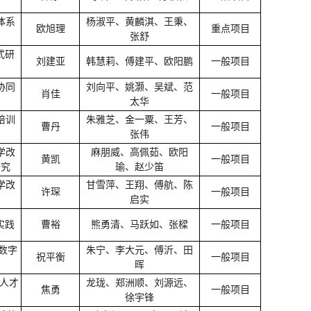
体系
杨淑平、黄麟淇、王秉、
欧旭理
重点项目
张舒
式研
刘建亚
韩慧莉、傅建平、欧阳鹏
一般项目
协同
刘向平、姚灏、吴斌、范
肖佳
一般项目
太华
培训
朱雅芝、金一粟、王芳、
曹丹
一般项目
张伟
学改
麻朋威、高佩茹、欧阳
黄凯
一般项目
研究
瑜、赵少笛
学改
甘雪萍、王翔、傅航、陈
许琛
一般项目
启实
实践
曹裕
熊勇清、马跃如、张樑
一般项目
数字
朱宁、李大元、傅沂、田
祝平衡
一般项目
晖
尖人才
龙珑、郑洲顺、刘源远、
焦勇
一般项目
徐宇锋