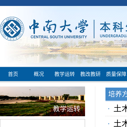
首页
概况
教学运转
教改教研
质量保障
培养
土木
教学运转
土木