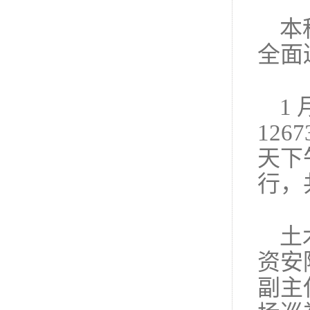
本
全面
1
12
天下
行，
土
资安
副主