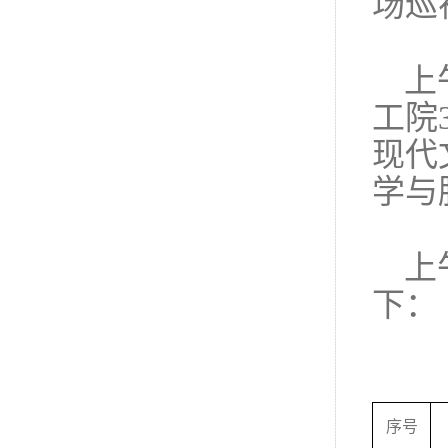
场巡
上
工院
现代
学与
上
下：
序号