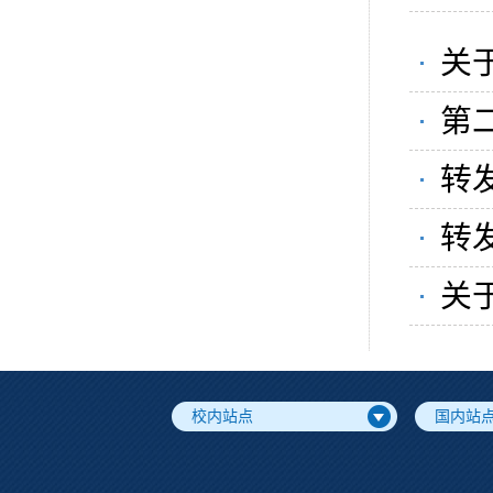
教
关
示
第
名
转
五
转发
材
关
示
校内站点
国内站