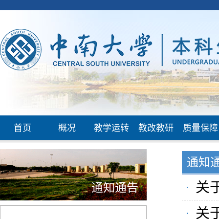
首页
概况
教学运转
教改教研
质量保障
通知
关
通知通告
示
关