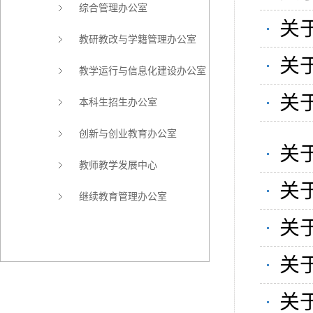
综合管理办公室
目
关
教研教改与学籍管理办公室
材
关
教学运行与信息化建设办公室
目
关
本科生招生办公室
究
创新与创业教育办公室
关
教师教学发展中心
材
关
继续教育管理办公室
材
关
究
关
知
关