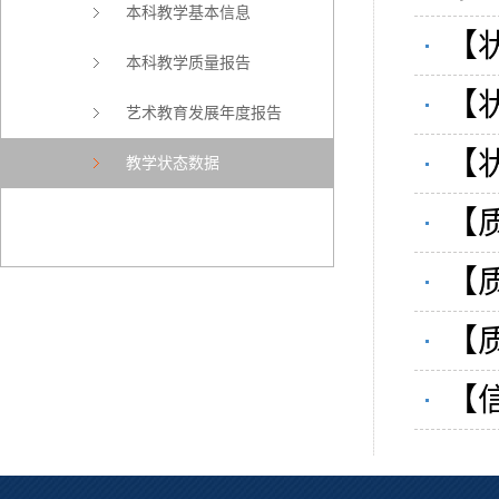
本科教学基本信息
统
【状
本科教学质量报告
基
【状
艺术教育发展年度报告
基
【状
教学状态数据
节
【质
学
【质
教
【质
学
【
管