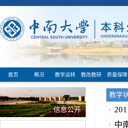
首页
概况
教学运转
教改教研
质量保障
教学
2
信息公开
中