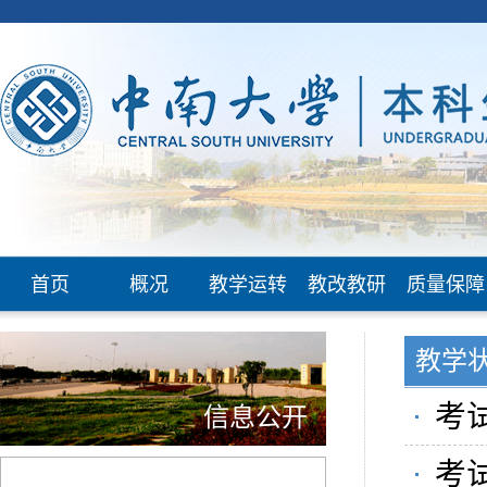
首页
概况
教学运转
教改教研
质量保障
教学
考试
信息公开
考试