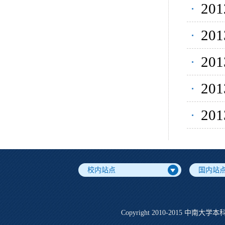
20
2
表
20
计
2
统
2
表
校内站点
国内站
Copyright 2010-2015 中南大学